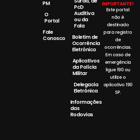
Surda, de
PM
IMPORTANTE!
PcD
Este portal
Auditiva
O
não é
ou da
Portal
destinado
Fala
Fale
para registro
Boletim de
Conosco
de
Ocorrência
ocorrências.
Eletrônico
Em caso de
Aplicativos
emergência
da Polícia
ligue 190 ou
Militar
utilize o
Delegacia
aplicativo 190
Eletrônica
SP.
Informações
das
Rodovias