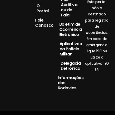
Este portal
Auditiva
O
não é
ou da
Portal
destinado
Fala
Fale
para registro
Boletim de
Conosco
de
Ocorrência
ocorrências.
Eletrônico
Em caso de
Aplicativos
emergência
da Polícia
ligue 190 ou
Militar
utilize o
Delegacia
aplicativo 190
Eletrônica
SP.
Informações
das
Rodovias