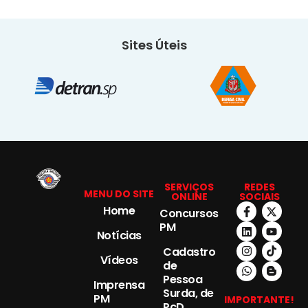
Sites Úteis
SERVIÇOS
REDES
MENU DO SITE
ONLINE
SOCIAIS
Home
Concursos
PM
Notícias
Cadastro
Vídeos
de
Pessoa
Imprensa
Surda, de
PM
IMPORTANTE!
PcD