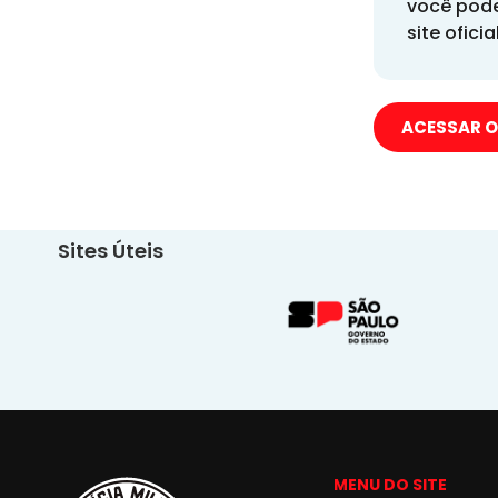
você pode
site oficia
ACESSAR O
Sites Úteis
MENU DO SITE