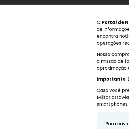
O
Portal de N
de informaçõe
encontra notí
operações real
Nosso comprom
a missão de f
aproximação en
Importante
:
Caso você pre
Militar atravé
smartphones, 
Para envi