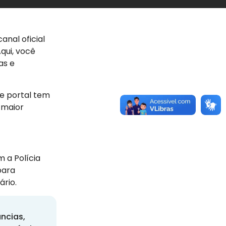
canal oficial
qui, você
as e
te portal tem
 maior
 a Polícia
para
ário.
úncias,