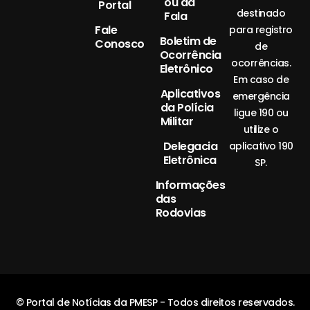
ou da
Portal
destinado
Fala
Fale
para registro
Boletim de
Conosco
de
Ocorrência
ocorrências.
Eletrônico
Em caso de
Aplicativos
emergência
da Polícia
ligue 190 ou
Militar
utilize o
Delegacia
aplicativo 190
Eletrônica
SP.
Informações
das
Rodovias
© Portal de Notícias da PMESP - Todos direitos reservados.