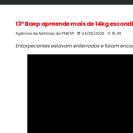
13º Baep apreende mais de 14kg escondi
Agência de Notícias da PMESP
24/05/2025
15:39
Entorpecentes estavam enterrados e foram encon