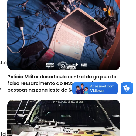
nhã
Polícia Militar desarticula central de golpes do
s
falso ressarcimento do INSS e prende quatro
a
pessoas na zona leste de São Paulo
foi