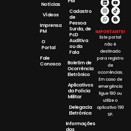
PM
Notícias
Cadastro
Vídeos
de
Pessoa
Imprensa
Surda, de
PM
IMPORTANTE!
PcD
Este portal
Auditiva
O
não é
ou da
Portal
destinado
Fala
Fale
para registro
Boletim de
Conosco
de
Ocorrência
ocorrências.
Eletrônico
Em caso de
Aplicativos
emergência
da Polícia
ligue 190 ou
Militar
utilize o
Delegacia
aplicativo 190
Eletrônica
SP.
Informações
das