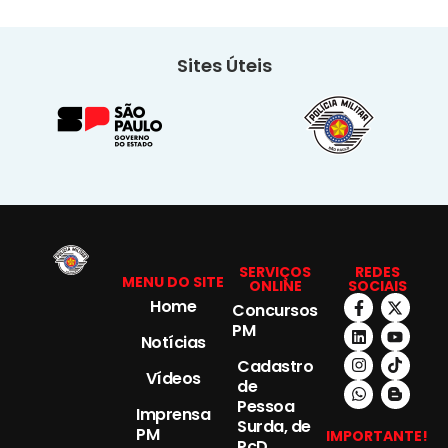
Sites Úteis
SERVIÇOS
REDES
MENU DO SITE
ONLINE
SOCIAIS
Home
Concursos
PM
Notícias
Cadastro
Vídeos
de
Pessoa
Imprensa
Surda, de
PM
IMPORTANTE!
PcD