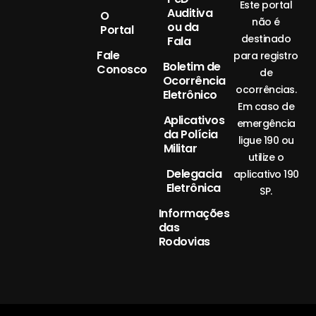
Este portal
Auditiva
O
não é
ou da
Portal
destinado
Fala
Fale
para registro
Boletim de
Conosco
de
Ocorrência
ocorrências.
Eletrônico
Em caso de
Aplicativos
emergência
da Polícia
ligue 190 ou
Militar
utilize o
Delegacia
aplicativo 190
Eletrônica
SP.
Informações
das
Rodovias