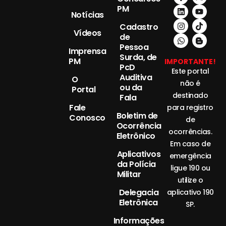
PM
Notícias
Cadastro
Vídeos
de
Pessoa
Imprensa
Surda, de
PM
IMPORTANTE!
PcD
Este portal
Auditiva
O
não é
ou da
Portal
destinado
Fala
Fale
para registro
Boletim de
Conosco
de
Ocorrência
ocorrências.
Eletrônico
Em caso de
Aplicativos
emergência
da Polícia
ligue 190 ou
Militar
utilize o
Delegacia
aplicativo 190
Eletrônica
SP.
Informações