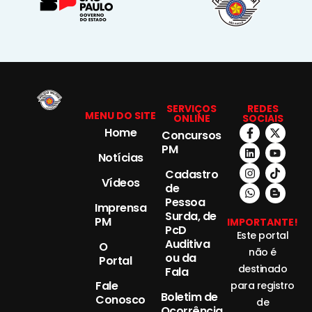
SERVIÇOS
REDES
MENU DO SITE
ONLINE
SOCIAIS
Home
Concursos
PM
Notícias
Cadastro
Vídeos
de
Pessoa
Imprensa
Surda, de
PM
IMPORTANTE!
PcD
Este portal
Auditiva
O
não é
ou da
Portal
destinado
Fala
Fale
para registro
Boletim de
Conosco
de
Ocorrência