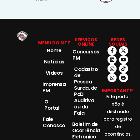
SERVIÇOS
REDES
MENU DO SITE
ONLINE
SOCIAIS
Home
Concursos
PM
Notícias
Cadastro
Vídeos
de
Pessoa
Imprensa
Surda, de
PM
IMPORTANTE!
PcD
Este portal
Auditiva
O
não é
ou da
Portal
destinado
Fala
Fale
para registro
Boletim de
Conosco
de
Ocorrência
ocorrências.
Eletrônico