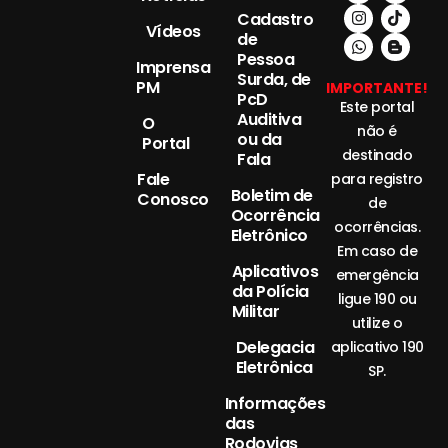
Cadastro
Vídeos
de
Pessoa
Imprensa
Surda, de
PM
IMPORTANTE!
PcD
Este portal
Auditiva
O
não é
ou da
Portal
destinado
Fala
Fale
para registro
Boletim de
Conosco
de
Ocorrência
ocorrências.
Eletrônico
Em caso de
Aplicativos
emergência
da Polícia
ligue 190 ou
Militar
utilize o
Delegacia
aplicativo 190
Eletrônica
SP.
Informações
das
Rodovias