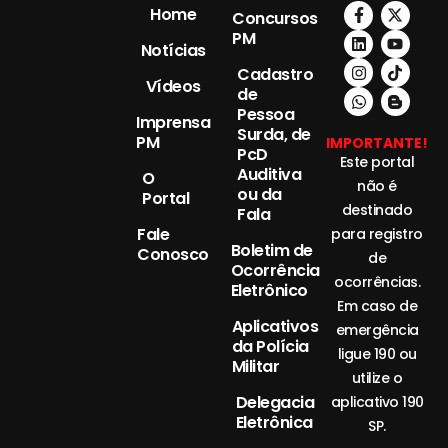
Home
Concursos
PM
Notícias
Cadastro
Vídeos
de
Pessoa
Imprensa
Surda, de
PM
IMPORTANTE!
PcD
Este portal
Auditiva
O
não é
ou da
Portal
destinado
Fala
Fale
para registro
Boletim de
Conosco
de
Ocorrência
ocorrências.
Eletrônico
Em caso de
Aplicativos
emergência
da Polícia
ligue 190 ou
Militar
utilize o
Delegacia
aplicativo 190
Eletrônica
SP.