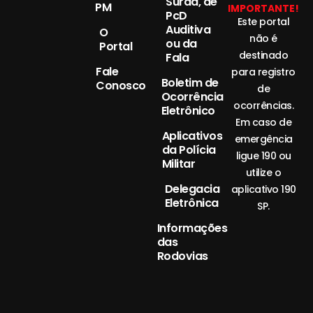
Surda, de
PM
IMPORTANTE!
PcD
Este portal
Auditiva
O
não é
ou da
Portal
destinado
Fala
Fale
para registro
Boletim de
Conosco
de
Ocorrência
ocorrências.
Eletrônico
Em caso de
Aplicativos
emergência
da Polícia
ligue 190 ou
Militar
utilize o
Delegacia
aplicativo 190
Eletrônica
SP.
Informações
das
Rodovias