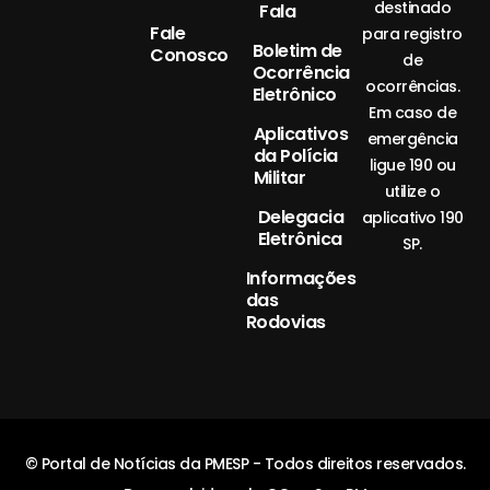
destinado
Fala
Fale
para registro
Boletim de
Conosco
de
Ocorrência
ocorrências.
Eletrônico
Em caso de
Aplicativos
emergência
da Polícia
ligue 190 ou
Militar
utilize o
Delegacia
aplicativo 190
Eletrônica
SP.
Informações
das
Rodovias
© Portal de Notícias da PMESP - Todos direitos reservados.