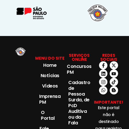
SERVIÇOS
REDES
MENU DO SITE
ONLINE
SOCIAIS
Home
Concursos
PM
Notícias
Cadastro
Vídeos
de
Pessoa
Imprensa
Surda, de
PM
IMPORTANTE!
PcD
Este portal
Auditiva
O
não é
ou da
Portal
destinado
Fala
Fale
para registro