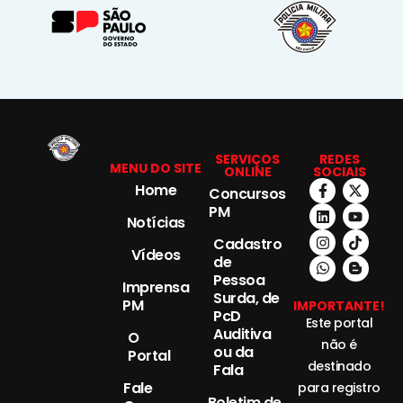
SERVIÇOS
REDES
MENU DO SITE
ONLINE
SOCIAIS
Home
Concursos
PM
Notícias
Cadastro
Vídeos
de
Pessoa
Imprensa
Surda, de
PM
IMPORTANTE!
PcD
Este portal
Auditiva
O
não é
ou da
Portal
destinado
Fala
Fale
para registro
Boletim de