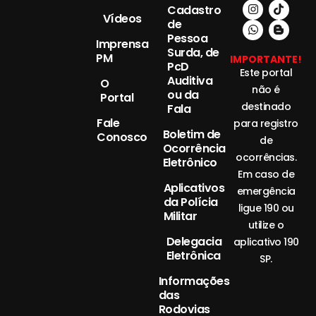
Cadastro
Vídeos
de
Pessoa
Imprensa
Surda, de
PM
IMPORTANTE!
PcD
Este portal
Auditiva
O
não é
ou da
Portal
destinado
Fala
Fale
para registro
Boletim de
Conosco
de
Ocorrência
ocorrências.
Eletrônico
Em caso de
Aplicativos
emergência
da Polícia
ligue 190 ou
Militar
utilize o
Delegacia
aplicativo 190
Eletrônica
SP.
Informações
das
Rodovias