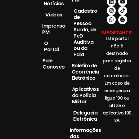
Notícias
Cadastro
Vídeos
de
Pessoa
Imprensa
Surda, de
PM
IMPORTANTE!
PcD
Este portal
Auditiva
O
não é
ou da
Portal
destinado
Fala
Fale
para registro
Boletim de
Conosco
de
Ocorrência
ocorrências.
Eletrônico
Em caso de
Aplicativos
emergência
da Polícia
ligue 190 ou
Militar
utilize o
Delegacia
aplicativo 190
Eletrônica
SP.
Informações
das