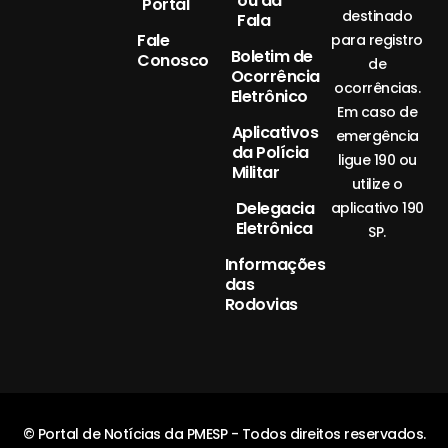
ou da
Portal
destinado
Fala
Fale
para registro
Boletim de
Conosco
de
Ocorrência
ocorrências.
Eletrônico
Em caso de
Aplicativos
emergência
da Polícia
ligue 190 ou
Militar
utilize o
Delegacia
aplicativo 190
Eletrônica
SP.
Informações
das
Rodovias
© Portal de Notícias da PMESP - Todos direitos reservados.