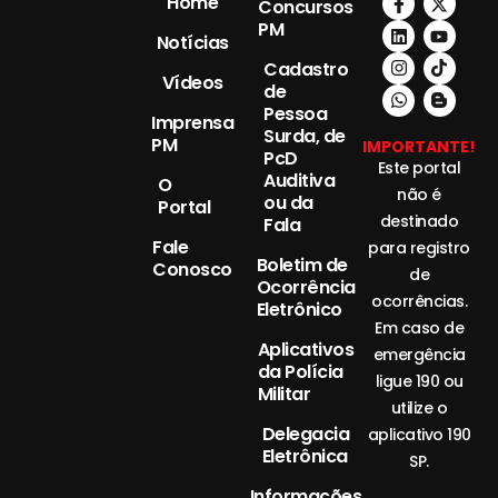
Home
Concursos
PM
Notícias
Cadastro
Vídeos
de
Pessoa
Imprensa
Surda, de
PM
IMPORTANTE!
PcD
Este portal
Auditiva
O
não é
ou da
Portal
destinado
Fala
Fale
para registro
Boletim de
Conosco
de
Ocorrência
ocorrências.
Eletrônico
Em caso de
Aplicativos
emergência
da Polícia
ligue 190 ou
Militar
utilize o
Delegacia
aplicativo 190
Eletrônica
SP.
Informações