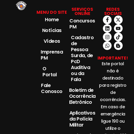
SERVIÇOS
REDES
MENU DO SITE
ONLINE
SOCIAIS
Home
Concursos
PM
Notícias
Cadastro
Vídeos
de
Pessoa
Imprensa
Surda, de
PM
IMPORTANTE!
PcD
Este portal
Auditiva
O
não é
ou da
Portal
destinado
Fala
Fale
para registro
Boletim de
Conosco
de
Ocorrência
ocorrências.
Eletrônico
Em caso de
Aplicativos
emergência
da Polícia
ligue 190 ou
Militar
utilize o