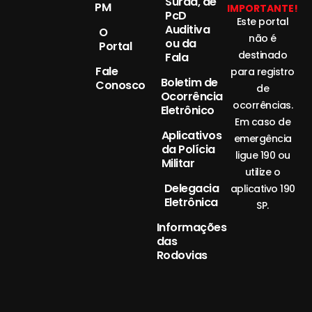
Surda, de
PM
IMPORTANTE!
PcD
Este portal
Auditiva
O
não é
ou da
Portal
destinado
Fala
Fale
para registro
Boletim de
Conosco
de
Ocorrência
ocorrências.
Eletrônico
Em caso de
Aplicativos
emergência
da Polícia
ligue 190 ou
Militar
utilize o
Delegacia
aplicativo 190
Eletrônica
SP.
Informações
das
Rodovias