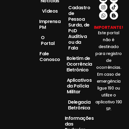
Notícias
Cadastro
Vídeos
de
Pessoa
Imprensa
Surda, de
PM
IMPORTANTE!
PcD
Este portal
Auditiva
O
não é
ou da
Portal
destinado
Fala
Fale
para registro
Boletim de
Conosco
de
Ocorrência
ocorrências.
Eletrônico
Em caso de
Aplicativos
emergência
da Polícia
ligue 190 ou
Militar
utilize o
Delegacia
aplicativo 190
Eletrônica
SP.
Informações
das