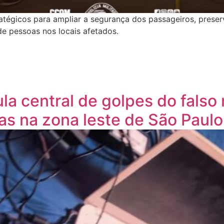
atégicos para ampliar a segurança dos passageiros, preser
e pessoas nos locais afetados.
cula central de golpes do fals
as na zona leste de São Paulo