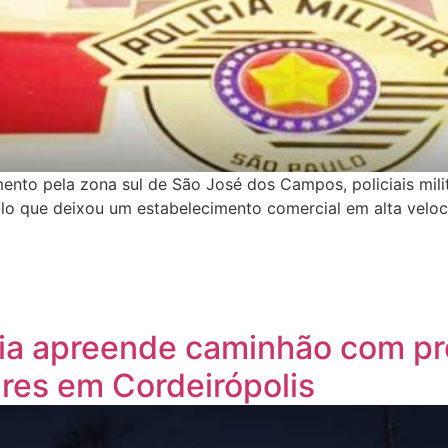
amento pela zona sul de São José dos Campos, policiais mil
culo que deixou um estabelecimento comercial em alta veloc
ária apreende caminhão com p
res em Cordeirópolis