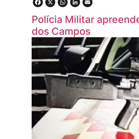
Facebook
X
WhatsApp
LinkedIn
Email
Polícia Militar apreen
dos Campos