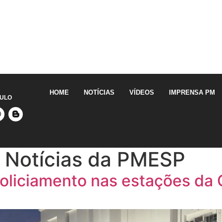
HOME
NOTÍCIAS
VÍDEOS
IMPRENSA PM
AULO
 Notícias da PMESP
a policiamento nas estações d