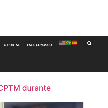
O PORTAL
FALE CONOSCO
a CPTM durante