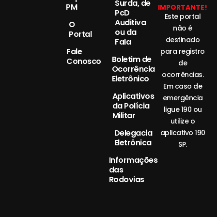
Surda, de
PM
IMPORTANTE!
PcD
Este portal
Auditiva
O
não é
ou da
Portal
destinado
Fala
Fale
para registro
Boletim de
Conosco
de
Ocorrência
ocorrências.
Eletrônico
Em caso de
Aplicativos
emergência
da Polícia
ligue 190 ou
Militar
utilize o
Delegacia
aplicativo 190
Eletrônica
SP.
Informações
das
Rodovias