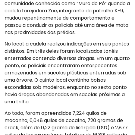
comunidade conhecida como “Muro do Pó” quando a
cadela farejadora Zoe, integrante da patrulha K-9,
mudou repentinamente de comportamento e
passou a conduzir os policiais até uma área de mata
nas proximidades dos prédios.
No local, a cadela realizou indicações em seis pontos
distintos. Em três deles foram localizados tonéis
enterrados contendo diversas drogas. Em um quarto
ponto, os policiais encontraram entorpecentes
armazenados em sacolas plásticas enterradas sob
uma árvore. O quinto local continha bolsas
escondidas sob madeiras, enquanto no sexto ponto
havia drogas abandonadas em sacolas próximas a
uma trilha.
Ao todo, foram apreendidos 7,224 quilos de
maconha, 6,048 quilos de cocaína, 720 gramas de
crack, além de 0,22 grama de lisergida (LSD) e 2,877
quilos de lança-perfume, totalizando 16,891 quilos de