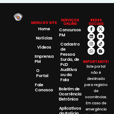
SERVIÇOS
REDES
MENU DO SITE
ONLINE
SOCIAIS
Home
Concursos
PM
Notícias
Cadastro
Vídeos
de
Pessoa
Imprensa
Surda, de
PM
IMPORTANTE!
PcD
Este portal
Auditiva
O
não é
ou da
Portal
destinado
Fala
Fale
para registro
Boletim de
Conosco
de
Ocorrência
ocorrências.
Eletrônico
Em caso de
Aplicativos
emergência
da Polícia