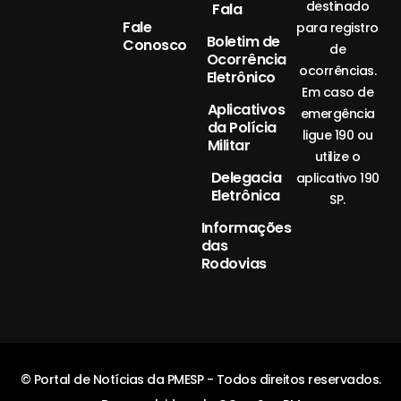
destinado
Fala
Fale
para registro
Boletim de
Conosco
de
Ocorrência
ocorrências.
Eletrônico
Em caso de
Aplicativos
emergência
da Polícia
ligue 190 ou
Militar
utilize o
Delegacia
aplicativo 190
Eletrônica
SP.
Informações
das
Rodovias
© Portal de Notícias da PMESP - Todos direitos reservados.