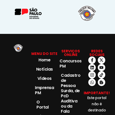
SERVIÇOS
REDES
MENU DO SITE
ONLINE
SOCIAIS
Home
Concursos
PM
Notícias
Cadastro
Vídeos
de
Pessoa
Imprensa
Surda, de
PM
IMPORTANTE!
PcD
Este portal
Auditiva
O
não é
ou da
Portal
destinado
Fala