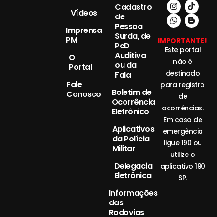
Cadastro
Vídeos
de
Pessoa
Imprensa
Surda, de
PM
IMPORTANTE!
PcD
Este portal
Auditiva
O
não é
ou da
Portal
destinado
Fala
Fale
para registro
Boletim de
Conosco
de
Ocorrência
ocorrências.
Eletrônico
Em caso de
Aplicativos
emergência
da Polícia
ligue 190 ou
Militar
utilize o
Delegacia
aplicativo 190
Eletrônica
SP.
Informações
das
Rodovias