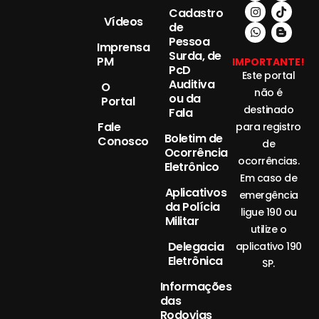
Cadastro
Vídeos
de
Pessoa
Imprensa
Surda, de
PM
IMPORTANTE!
PcD
Este portal
Auditiva
O
não é
ou da
Portal
destinado
Fala
Fale
para registro
Boletim de
Conosco
de
Ocorrência
ocorrências.
Eletrônico
Em caso de
Aplicativos
emergência
da Polícia
ligue 190 ou
Militar
utilize o
Delegacia
aplicativo 190
Eletrônica
SP.
Informações
das
Rodovias