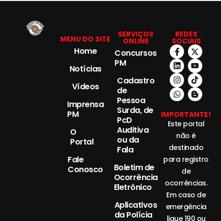
SERVIÇOS
REDES
MENU DO SITE
ONLINE
SOCIAIS
Home
Concursos
PM
Notícias
Cadastro
Vídeos
de
Pessoa
Imprensa
Surda, de
PM
IMPORTANTE!
PcD
Este portal
Auditiva
O
não é
ou da
Portal
destinado
Fala
Fale
para registro
Boletim de
Conosco
de
Ocorrência
ocorrências.
Eletrônico
Em caso de
Aplicativos
emergência
da Polícia
ligue 190 ou