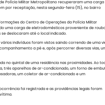
ão de Polícia Militar Metropolitano recuperaram uma carga
por receptação, nesta segunda-feira (15), no bairro
ormações do Centro de Operações da Polícia Militar
do uma carga de eletrodomésticos proveniente de roub
s se deslocaram até o local indicado.
vários indivíduos foram vistos saindo correndo de uma vi
 acompanhamento a pé e, após percorrer diversas vias, u
ada no quintal de uma residência nas proximidades. Ao to
, três aparelhos de ar-condicionado, um forno de embut
nsadoras, um coletor de ar-condicionado e um
 ocorrência foi registrada e as providências legais foram
vítima.