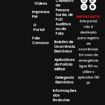
Cadastro
Vídeos
de
Pessoa
Imprensa
Surda, de
PM
IMPORTANTE!
PcD
Este portal
Auditiva
O
não é
ou da
Portal
destinado
Fala
Fale
para registro
Boletim de
Conosco
de
Ocorrência
ocorrências.
Eletrônico
Em caso de
Aplicativos
emergência
da Polícia
ligue 190 ou
Militar
utilize o
Delegacia
aplicativo 190
Eletrônica
SP.
Informações
das
Rodovias