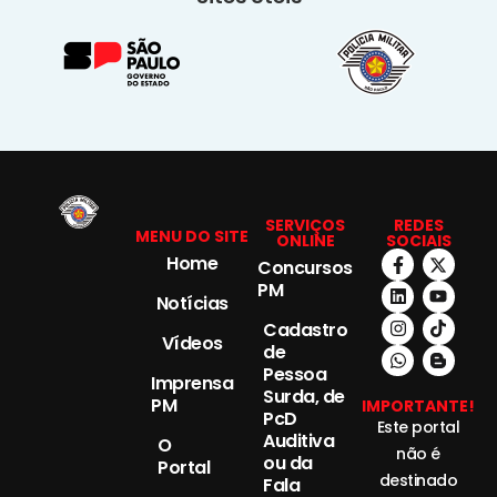
SERVIÇOS
REDES
MENU DO SITE
ONLINE
SOCIAIS
Home
Concursos
PM
Notícias
Cadastro
Vídeos
de
Pessoa
Imprensa
Surda, de
PM
IMPORTANTE!
PcD
Este portal
Auditiva
O
não é
ou da
Portal
destinado
Fala