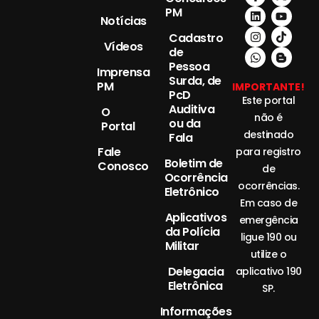
PM
Notícias
Cadastro
Vídeos
de
Pessoa
Imprensa
Surda, de
PM
IMPORTANTE!
PcD
Este portal
Auditiva
O
não é
ou da
Portal
destinado
Fala
Fale
para registro
Boletim de
Conosco
de
Ocorrência
ocorrências.
Eletrônico
Em caso de
Aplicativos
emergência
da Polícia
ligue 190 ou
Militar
utilize o
Delegacia
aplicativo 190
Eletrônica
SP.
Informações