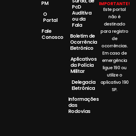
Surda, de
PM
IMPORTANTE!
PcD
Este portal
Auditiva
O
não é
ou da
Portal
destinado
Fala
Fale
para registro
Boletim de
Conosco
de
Ocorrência
ocorrências.
Eletrônico
Em caso de
Aplicativos
emergência
da Polícia
ligue 190 ou
Militar
utilize o
Delegacia
aplicativo 190
Eletrônica
SP.
Informações
das
Rodovias