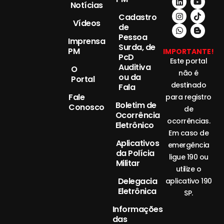
Notícias
Cadastro
Vídeos
de
Pessoa
Imprensa
Surda, de
PM
IMPORTANTE!
PcD
Este portal
Auditiva
O
não é
ou da
Portal
destinado
Fala
Fale
para registro
Boletim de
Conosco
de
Ocorrência
ocorrências.
Eletrônico
Em caso de
Aplicativos
emergência
da Polícia
ligue 190 ou
Militar
utilize o
Delegacia
aplicativo 190
Eletrônica
SP.
Informações
das