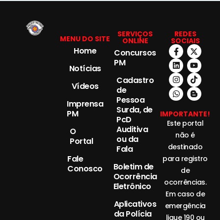
SERVIÇOS
REDES
MENU DO SITE
ONLINE
SOCIAIS
Home
Concursos
PM
Notícias
Cadastro
Vídeos
de
Pessoa
Imprensa
Surda, de
PM
IMPORTANTE!
PcD
Este portal
Auditiva
O
não é
ou da
Portal
destinado
Fala
Fale
para registro
Boletim de
Conosco
de
Ocorrência
ocorrências.
Eletrônico
Em caso de
Aplicativos
emergência
da Polícia
ligue 190 ou