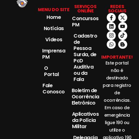
SERVIÇOS
REDES
MENU DO SITE
ONLINE
SOCIAIS
Home
Concursos
PM
Notícias
Cadastro
Vídeos
de
Pessoa
Imprensa
Surda, de
PM
IMPORTANTE!
PcD
Este portal
Auditiva
O
não é
ou da
Portal
destinado
Fala
Fale
para registro
Boletim de
Conosco
de
Ocorrência
ocorrências.
Eletrônico
Em caso de
Aplicativos
emergência
da Polícia
ligue 190 ou
Militar
utilize o
Delegacia
aplicativo 190