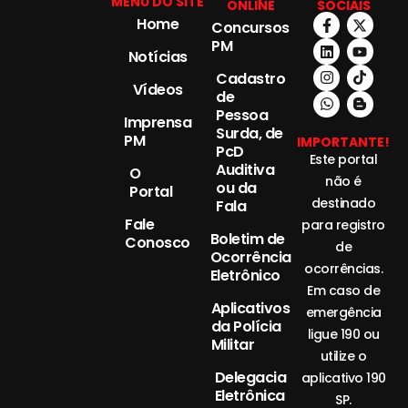
MENU DO SITE
ONLINE
SOCIAIS
Home
Concursos
PM
Notícias
Cadastro
Vídeos
de
Pessoa
Imprensa
Surda, de
PM
IMPORTANTE!
PcD
Este portal
Auditiva
O
não é
ou da
Portal
destinado
Fala
Fale
para registro
Boletim de
Conosco
de
Ocorrência
ocorrências.
Eletrônico
Em caso de
Aplicativos
emergência
da Polícia
ligue 190 ou
Militar
utilize o
Delegacia
aplicativo 190
Eletrônica
SP.