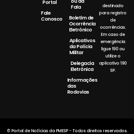
ou da
Portal
destinado
Fala
Fale
para registro
Boletim de
Conosco
de
Ocorrência
ocorrências.
Eletrônico
Em caso de
Aplicativos
emergência
da Polícia
ligue 190 ou
Militar
utilize o
Delegacia
aplicativo 190
Eletrônica
SP.
Informações
das
Rodovias
© Portal de Notícias da PMESP - Todos direitos reservados.