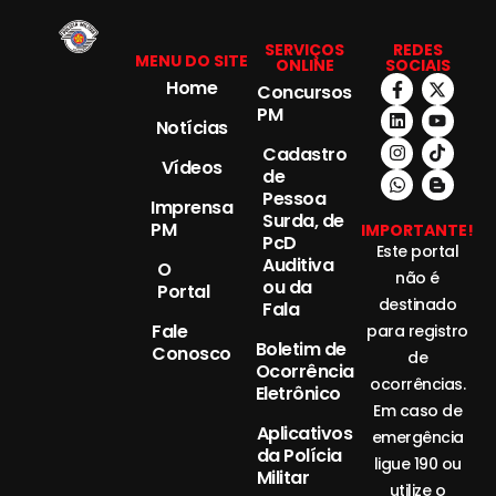
SERVIÇOS
REDES
MENU DO SITE
ONLINE
SOCIAIS
Home
Concursos
PM
Notícias
Cadastro
Vídeos
de
Pessoa
Imprensa
Surda, de
PM
IMPORTANTE!
PcD
Este portal
Auditiva
O
não é
ou da
Portal
destinado
Fala
Fale
para registro
Boletim de
Conosco
de
Ocorrência
ocorrências.
Eletrônico
Em caso de
Aplicativos
emergência
da Polícia
ligue 190 ou
Militar
utilize o