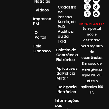
Notícias
Cadastro
Vídeos
de
Pessoa
Imprensa
Surda, de
PM
IMPORTANTE!
PcD
Este portal
Auditiva
O
não é
ou da
Portal
destinado
Fala
Fale
para registro
Boletim de
Conosco
de
Ocorrência
ocorrências.
Eletrônico
Em caso de
Aplicativos
emergência
da Polícia
ligue 190 ou
Militar
utilize o
Delegacia
aplicativo 190
Eletrônica
SP.
Informações
das