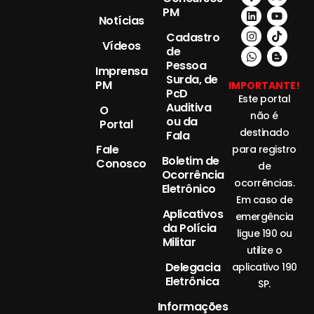
PM
Notícias
Cadastro
Vídeos
de
Pessoa
Imprensa
Surda, de
PM
IMPORTANTE!
PcD
Este portal
Auditiva
O
não é
ou da
Portal
destinado
Fala
Fale
para registro
Boletim de
Conosco
de
Ocorrência
ocorrências.
Eletrônico
Em caso de
Aplicativos
emergência
da Polícia
ligue 190 ou
Militar
utilize o
Delegacia
aplicativo 190
Eletrônica
SP.
Informações