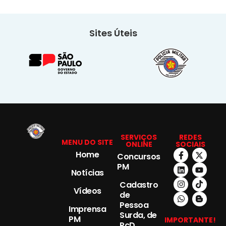
Sites Úteis
SERVIÇOS
REDES
MENU DO SITE
ONLINE
SOCIAIS
Home
Concursos
PM
Notícias
Cadastro
Vídeos
de
Pessoa
Imprensa
Surda, de
PM
IMPORTANTE!
PcD