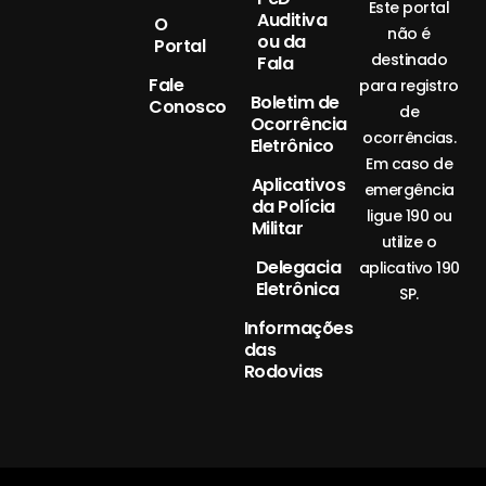
Este portal
Auditiva
O
não é
ou da
Portal
destinado
Fala
Fale
para registro
Boletim de
Conosco
de
Ocorrência
ocorrências.
Eletrônico
Em caso de
Aplicativos
emergência
da Polícia
ligue 190 ou
Militar
utilize o
Delegacia
aplicativo 190
Eletrônica
SP.
Informações
das
Rodovias