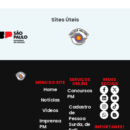
Sites Úteis
SERVIÇOS
REDES
MENU DO SITE
ONLINE
SOCIAIS
Home
Concursos
PM
Notícias
Cadastro
Vídeos
de
Pessoa
Imprensa
Surda, de
PM
IMPORTANTE!