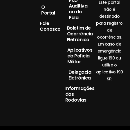
PcD
Este portal
Auditiva
O
não é
ou da
Portal
destinado
Fala
Fale
para registro
Boletim de
Conosco
de
Ocorrência
ocorrências.
Eletrônico
Em caso de
Aplicativos
emergência
da Polícia
ligue 190 ou
Militar
utilize o
Delegacia
aplicativo 190
Eletrônica
SP.
Informações
das
Rodovias