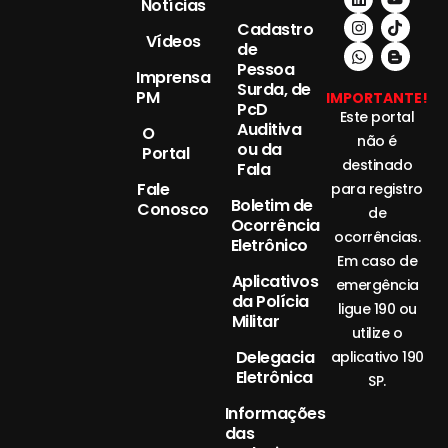
Notícias
Cadastro
Vídeos
de
Pessoa
Imprensa
Surda, de
PM
IMPORTANTE!
PcD
Este portal
Auditiva
O
não é
ou da
Portal
destinado
Fala
Fale
para registro
Boletim de
Conosco
de
Ocorrência
ocorrências.
Eletrônico
Em caso de
Aplicativos
emergência
da Polícia
ligue 190 ou
Militar
utilize o
Delegacia
aplicativo 190
Eletrônica
SP.
Informações
das