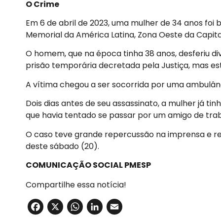
O Crime
Em 6 de abril de 2023, uma mulher de 34 anos fo
Memorial da América Latina, Zona Oeste da Capita
O homem, que na época tinha 38 anos, desferiu div
prisão temporária decretada pela Justiça, mas es
A vítima chegou a ser socorrida por uma ambulânci
Dois dias antes de seu assassinato, a mulher já ti
que havia tentado se passar por um amigo de t
O caso teve grande repercussão na imprensa e rec
deste sábado (20).
COMUNICAÇÃO SOCIAL PMESP
Compartilhe essa notícia!
Facebook
X
WhatsApp
LinkedIn
Email