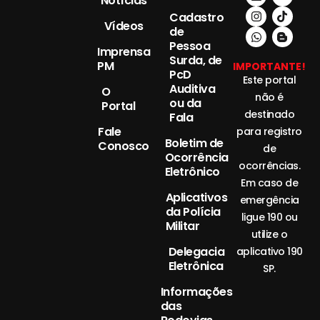
Notícias
Cadastro
Vídeos
de
Pessoa
Imprensa
Surda, de
PM
IMPORTANTE!
PcD
Este portal
Auditiva
O
não é
ou da
Portal
destinado
Fala
Fale
para registro
Boletim de
Conosco
de
Ocorrência
ocorrências.
Eletrônico
Em caso de
Aplicativos
emergência
da Polícia
ligue 190 ou
Militar
utilize o
Delegacia
aplicativo 190
Eletrônica
SP.
Informações
das