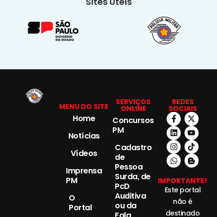
Sites Úteis
SERVIÇOS
REDES
MENU DO SITE
ONLINE
SOCIAIS
Home
Concursos
PM
Notícias
Cadastro
Vídeos
de
Pessoa
Imprensa
Surda, de
PM
IMPORTANTE!
PcD
Este portal
Auditiva
O
não é
ou da
Portal
destinado
Fala